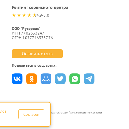
Рейтинг сервисного центра
4.9-5.0
ООО "Русервис"
ИНН 7702633247
ОГРН 1077746335776
Оставить отзыв
Поделиться в соц. сетях:
йлов
я в неавторизованных сервисных центрах nzt.halten-fix.ru, которые не связаны
Согласен
по ремонту техники указанных брендов.