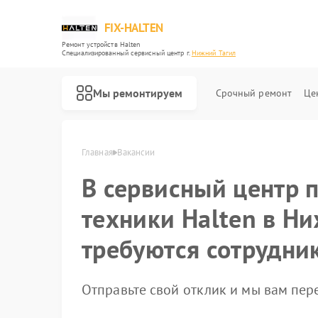
FIX-HALTEN
Ремонт устройств Halten
Специализированный cервисный центр г.
Нижний Тагил
Мы ремонтируем
Срочный ремонт
Це
Ремонт электросамокатов Halten
Главная
Вакансии
В сервисный центр 
техники Halten в Н
требуются сотрудни
Отправьте свой отклик и мы вам пе