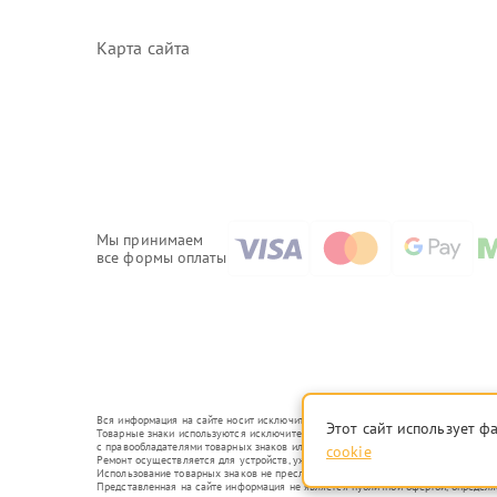
Карта сайта
Мы принимаем
все формы оплаты
Вся информация на сайте носит исключительно справочный характер.
Этот сайт использует ф
Товарные знаки используются исключительно для описания устройств, в отношени
с правообладателями товарных знаков или их официальными представителями.
cookie
Ремонт осуществляется для устройств, уже введенных в гражданский оборот в с
Использование товарных знаков не преследует цели индивидуализации услуг ил
Представленная на сайте информация не является публичной офертой, определ