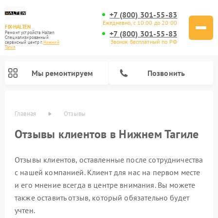
+7 (800) 301-55-83
Ежедневно, с 10:00 до 20:00
FIX-HALTEN
+7 (800) 301-55-83
Ремонт устройств Halten
Специализированный
Звонок бесплатный по РФ
cервисный центр г.
Нижний
Тагил
Мы ремонтируем
Позвонить
Главная
Отзывы
Ремонт электросамокатов Halten
Отзывы клиентов в Нижнем Тагиле
Отзывы клиентов, оставленные после сотрудничества
с нашей компанией. Клиент для нас на первом месте
и его мнение всегда в центре внимания. Вы можете
также оставить отзыв, который обязательно будет
учтен.