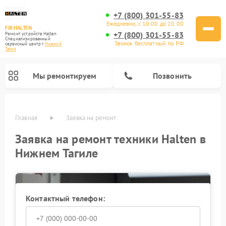
+7 (800) 301-55-83
Ежедневно, с 10:00 до 20:00
FIX-HALTEN
+7 (800) 301-55-83
Ремонт устройств Halten
Специализированный
Звонок бесплатный по РФ
cервисный центр г.
Нижний
Тагил
Мы ремонтируем
Позвонить
Главная
Заявка на ремонт
Ремонт электросамокатов Halten
Заявка на ремонт техники Halten в
Нижнем Тагиле
Контактный телефон: