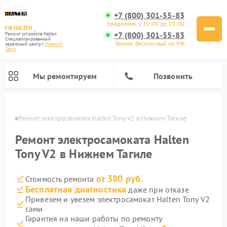
+7 (800) 301-55-83
Ежедневно, с 10:00 до 20:00
FIX-HALTEN
+7 (800) 301-55-83
Ремонт устройств Halten
Специализированный
Звонок бесплатный по РФ
cервисный центр г.
Нижний
Тагил
Мы ремонтируем
Позвонить
агиле
Ремонт электросамоката Halten Tony V2 в Нижнем Тагиле
Ремонт электросамокатов Halten
Ремонт электросамоката Halten
Tony V2 в Нижнем Тагиле
от 380 руб.
Стоимость ремонта
Бесплатная диагностика
даже при отказе
Привезем и увезем электросамокат Halten Tony V2
сами
Гарантия на наши работы по ремонту