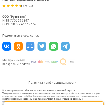
4.9-5.0
ООО "Русервис"
ИНН 7702633247
ОГРН 1077746335776
Поделиться в соц. сетях:
Мы принимаем
все формы оплаты
Политика конфиденциальности
Вся информация на сайте носит исключительно справочный характер.
Товарные знаки используются исключительно для описания устройств, в отношении которых
сервисные центры nzt.halten-fix.ru предоставляют услуги по ремонту. Услуги оказываются в
неавторизованных сервисных центрах nzt.halten-fix.ru, которые не связаны с
правообладателями товарных знаков или их официальными представителями.
Ремонт осуществляется для устройств, уже введенных в гражданский оборот в соответствии