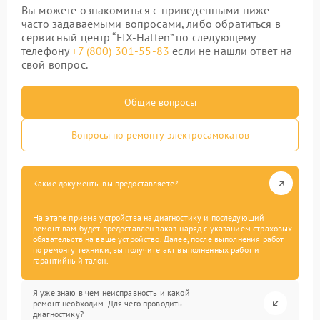
Вы можете ознакомиться с приведенными ниже
часто задаваемыми вопросами, либо обратиться в
сервисный центр “FIX-Halten” по следующему
телефону
+7 (800) 301-55-83
если не нашли ответ на
свой вопрос.
Общие вопросы
Вопросы по ремонту электросамокатов
Какие документы вы предоставляете?
На этапе приема устройства на диагностику и последующий
ремонт вам будет предоставлен заказ-наряд с указанием страховых
обязательств на ваше устройство. Далее, после выполнения работ
по ремонту техники, вы получите акт выполненных работ и
гарантийный талон.
Я уже знаю в чем неисправность и какой
ремонт необходим. Для чего проводить
диагностику?