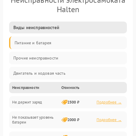
Halten
Виды неисправностей
Питание и батарея
Прочие неисправности
Двигатель и ходовая часть
Неисправности
Стоимость
Тормоза и безопасность
Не держит заряд
2500 ₽
Подробнее →
Подвеска и колеса
Не показывает уровень
Электроника и управление
2000 ₽
Подробнее →
батареи
Общие поломки