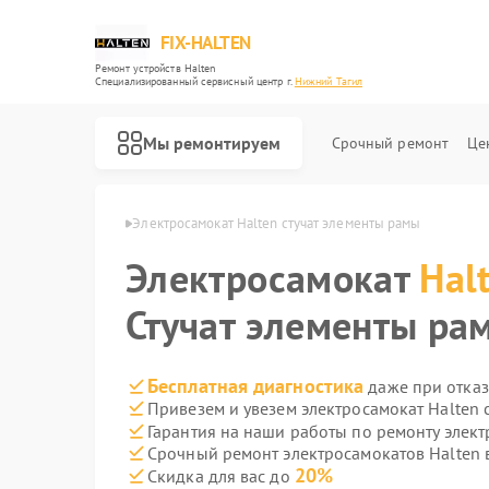
FIX-HALTEN
Ремонт устройств Halten
Специализированный cервисный центр г.
Нижний Тагил
Мы ремонтируем
Срочный ремонт
Це
Ремонт электросамокатов Halten
ten в Нижнем Тагиле
Электросамокат Halten стучат элементы рамы
Электросамокат
Hal
Стучат элементы ра
Бесплатная диагностика
даже при отказ
Привезем и увезем электросамокат Halten 
Гарантия на наши работы по ремонту элек
Срочный ремонт электросамокатов Halten в
20%
Скидка для вас до