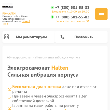
+7 (800) 301-55-83
Ежедневно, с 10:00 до 20:00
FIX-HALTEN
+7 (800) 301-55-83
Ремонт устройств Halten
Специализированный
Звонок бесплатный по РФ
cервисный центр г.
Нижний
Тагил
Мы ремонтируем
Позвонить
агиле
Электросамокат Halten сильная вибрация корпуса
Ремонт электросамокатов Halten
Электросамокат
Halten
Сильная вибрация корпуса
Бесплатная диагностика
даже при отказе от
ремонта
Привезем и увезем электросамокат Halten
собственной доставкой
Гарантия на наши работы по ремонту