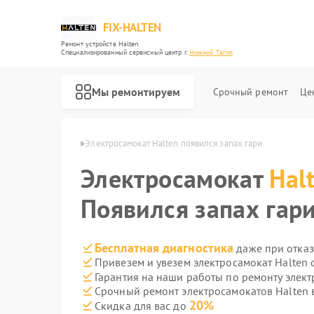
FIX-HALTEN
Ремонт устройств Halten
Специализированный cервисный центр г.
Нижний Тагил
Мы ремонтируем
Срочный ремонт
Це
Ремонт электросамокатов Halten
ten в Нижнем Тагиле
Электросамокат Halten появился запах гари
Электросамокат
Hal
Появился запах гар
Бесплатная диагностика
даже при отказ
Привезем и увезем электросамокат Halten 
Гарантия на наши работы по ремонту элек
Срочный ремонт электросамокатов Halten в
20%
Скидка для вас до