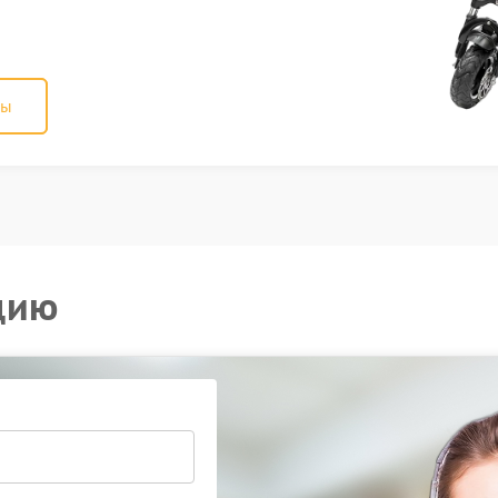
ны
цию