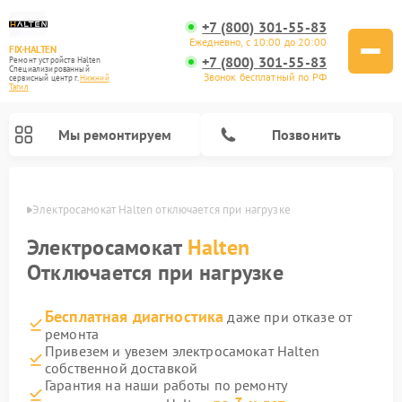
+7 (800) 301-55-83
Ежедневно, с 10:00 до 20:00
FIX-HALTEN
+7 (800) 301-55-83
Ремонт устройств Halten
Специализированный
Звонок бесплатный по РФ
cервисный центр г.
Нижний
Тагил
Мы ремонтируем
Позвонить
агиле
Электросамокат Halten отключается при нагрузке
Ремонт электросамокатов Halten
Электросамокат
Halten
Отключается при нагрузке
Бесплатная диагностика
даже при отказе от
ремонта
Привезем и увезем электросамокат Halten
собственной доставкой
Гарантия на наши работы по ремонту