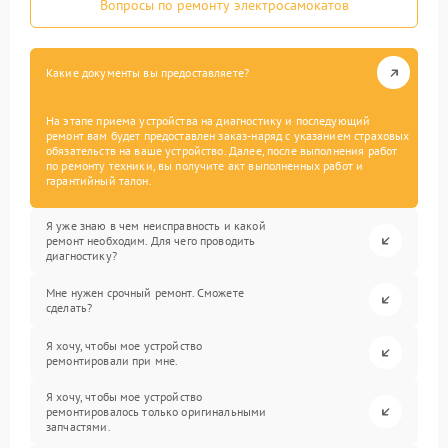
Вопросы по ремонту электросамокатов
Какие документы вы предоставляете?
На этапе приема устройства на диагностику и последующий
ремонт вам будет предоставлен заказ-наряд с указанием страховых
обязательств на ваше устройство. Далее, после выполнения работ
по ремонту техники, вы получите акт выполненных работ и
гарантийный талон.
Я уже знаю в чем неисправность и какой
ремонт необходим. Для чего проводить
диагностику?
Мне нужен срочный ремонт. Сможете
сделать?
Я хочу, чтобы мое устройство
ремонтировали при мне.
Я хочу, чтобы мое устройство
ремонтировалось только оригинальными
запчастями.