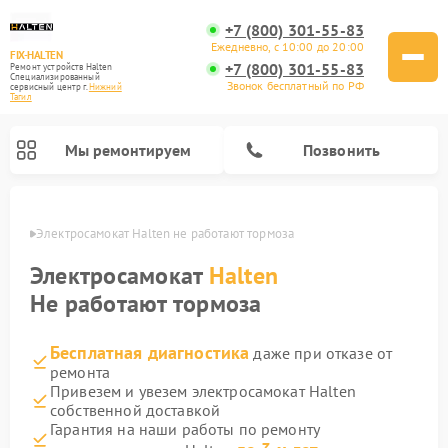
+7 (800) 301-55-83
Ежедневно, с 10:00 до 20:00
FIX-HALTEN
+7 (800) 301-55-83
Ремонт устройств Halten
Специализированный
Звонок бесплатный по РФ
cервисный центр г.
Нижний
Тагил
Мы ремонтируем
Позвонить
агиле
Электросамокат Halten не работают тормоза
Ремонт электросамокатов Halten
Электросамокат
Halten
Не работают тормоза
Бесплатная диагностика
даже при отказе от
ремонта
Привезем и увезем электросамокат Halten
собственной доставкой
Гарантия на наши работы по ремонту