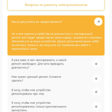
Вопросы по ремонту электросамокатов
Какие документы вы предоставляете?
На этапе приема устройства на диагностику и последующий
ремонт вам будет предоставлен заказ-наряд с указанием страховых
обязательств на ваше устройство. Далее, после выполнения работ
по ремонту техники, вы получите акт выполненных работ и
гарантийный талон.
Я уже знаю в чем неисправность и какой
ремонт необходим. Для чего проводить
диагностику?
Мне нужен срочный ремонт. Сможете
сделать?
Я хочу, чтобы мое устройство
ремонтировали при мне.
Я хочу, чтобы мое устройство
ремонтировалось только оригинальными
запчастями.