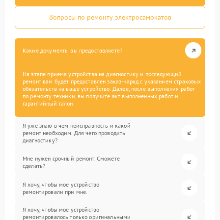
Вопросы по ремонту электросамокатов
Какие документы вы предоставляете?
На этапе приема устройства на диагностику и последующий
ремонт вам будет предоставлен заказ-наряд с указанием страховых
обязательств на ваше устройство. Далее, после выполнения работ
по ремонту техники, вы получите акт выполненных работ и
гарантийный талон.
Я уже знаю в чем неисправность и какой
ремонт необходим. Для чего проводить
диагностику?
Мне нужен срочный ремонт. Сможете
сделать?
Я хочу, чтобы мое устройство
ремонтировали при мне.
Я хочу, чтобы мое устройство
ремонтировалось только оригинальными