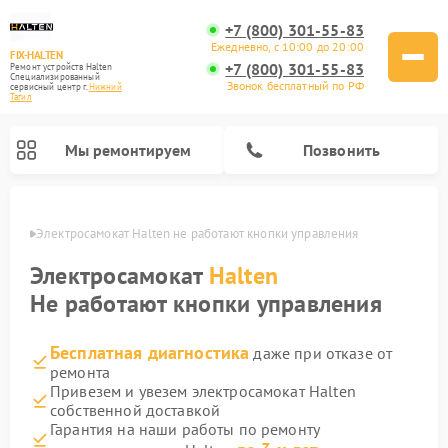
+7 (800) 301-55-83
Ежедневно, с 10:00 до 20:00
FIX-HALTEN
+7 (800) 301-55-83
Ремонт устройств Halten
Специализированный
Звонок бесплатный по РФ
cервисный центр г.
Нижний
Тагил
Мы ремонтируем
Позвонить
агиле
Электросамокат Halten не работают кнопки управления
Ремонт электросамокатов Halten
Электросамокат
Halten
Не работают кнопки управления
Бесплатная диагностика
даже при отказе от
ремонта
Привезем и увезем электросамокат Halten
собственной доставкой
Гарантия на наши работы по ремонту