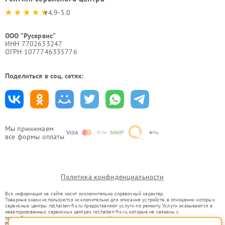
4.9-5.0
ООО "Русервис"
ИНН 7702633247
ОГРН 1077746335776
Поделиться в соц. сетях:
Мы принимаем
все формы оплаты
Политика конфиденциальности
Вся информация на сайте носит исключительно справочный характер.
Товарные знаки используются исключительно для описания устройств, в отношении которых
сервисные центры nzt.halten-fix.ru предоставляют услуги по ремонту. Услуги оказываются в
неавторизованных сервисных центрах nzt.halten-fix.ru, которые не связаны с
правообладателями товарных знаков или их официальными представителями.
Ремонт осуществляется для устройств, уже введенных в гражданский оборот в соответствии