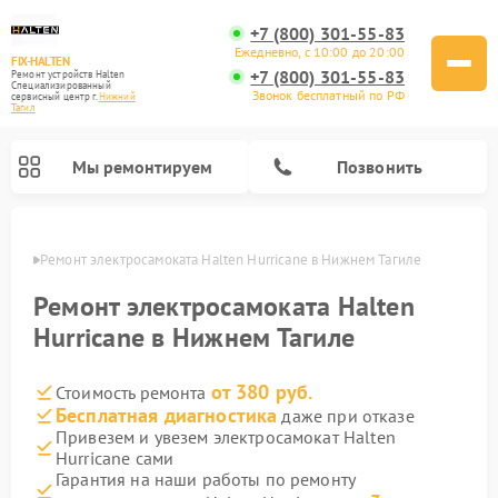
+7 (800) 301-55-83
Ежедневно, с 10:00 до 20:00
FIX-HALTEN
+7 (800) 301-55-83
Ремонт устройств Halten
Специализированный
Звонок бесплатный по РФ
cервисный центр г.
Нижний
Тагил
Мы ремонтируем
Позвонить
агиле
Ремонт электросамоката Halten Hurricane в Нижнем Тагиле
Ремонт электросамокатов Halten
Ремонт электросамоката Halten
Hurricane в Нижнем Тагиле
от 380 руб.
Стоимость ремонта
Бесплатная диагностика
даже при отказе
Привезем и увезем электросамокат Halten
Hurricane сами
Гарантия на наши работы по ремонту