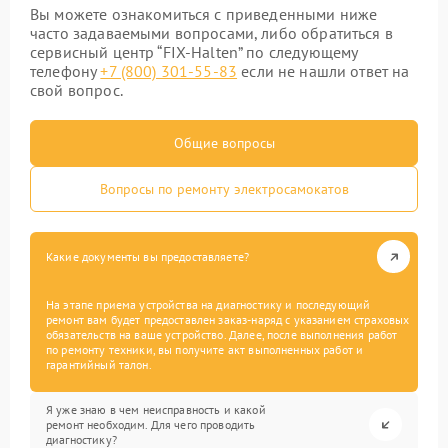
Вы можете ознакомиться с приведенными ниже
часто задаваемыми вопросами, либо обратиться в
сервисный центр “FIX-Halten” по следующему
телефону
+7 (800) 301-55-83
если не нашли ответ на
свой вопрос.
Общие вопросы
Вопросы по ремонту электросамокатов
Какие документы вы предоставляете?
На этапе приема устройства на диагностику и последующий
ремонт вам будет предоставлен заказ-наряд с указанием страховых
обязательств на ваше устройство. Далее, после выполнения работ
по ремонту техники, вы получите акт выполненных работ и
гарантийный талон.
Я уже знаю в чем неисправность и какой
ремонт необходим. Для чего проводить
диагностику?