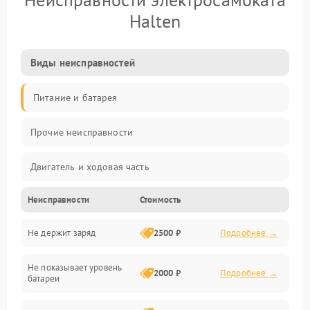
Halten
Виды неисправностей
Питание и батарея
Прочие неисправности
Двигатель и ходовая часть
Неисправности
Стоимость
Тормоза и безопасность
Не держит заряд
2500 ₽
Подробнее →
Подвеска и колеса
Не показывает уровень
Электроника и управление
2000 ₽
Подробнее →
батареи
Общие поломки