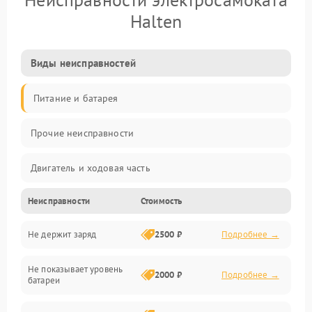
Halten
Виды неисправностей
Питание и батарея
Прочие неисправности
Двигатель и ходовая часть
Неисправности
Стоимость
Тормоза и безопасность
Не держит заряд
2500 ₽
Подробнее →
Подвеска и колеса
Не показывает уровень
Электроника и управление
2000 ₽
Подробнее →
батареи
Общие поломки