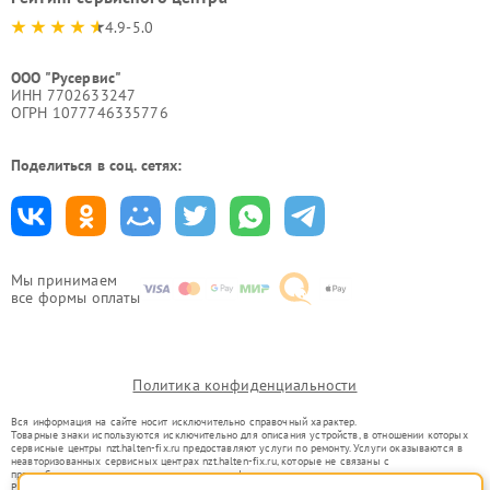
4.9-5.0
ООО "Русервис"
ИНН 7702633247
ОГРН 1077746335776
Поделиться в соц. сетях:
Мы принимаем
все формы оплаты
Политика конфиденциальности
Вся информация на сайте носит исключительно справочный характер.
Товарные знаки используются исключительно для описания устройств, в отношении которых
сервисные центры nzt.halten-fix.ru предоставляют услуги по ремонту. Услуги оказываются в
неавторизованных сервисных центрах nzt.halten-fix.ru, которые не связаны с
правообладателями товарных знаков или их официальными представителями.
Ремонт осуществляется для устройств, уже введенных в гражданский оборот в соответствии