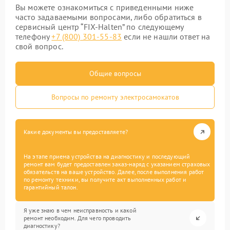
Вы можете ознакомиться с приведенными ниже
часто задаваемыми вопросами, либо обратиться в
сервисный центр “FIX-Halten” по следующему
телефону
+7 (800) 301-55-83
если не нашли ответ на
свой вопрос.
Общие вопросы
Вопросы по ремонту электросамокатов
Какие документы вы предоставляете?
На этапе приема устройства на диагностику и последующий
ремонт вам будет предоставлен заказ-наряд с указанием страховых
обязательств на ваше устройство. Далее, после выполнения работ
по ремонту техники, вы получите акт выполненных работ и
гарантийный талон.
Я уже знаю в чем неисправность и какой
ремонт необходим. Для чего проводить
диагностику?