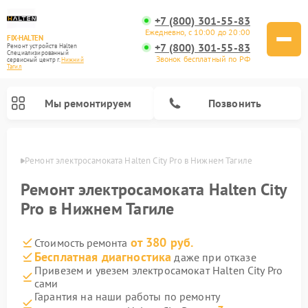
+7 (800) 301-55-83
Ежедневно, с 10:00 до 20:00
FIX-HALTEN
+7 (800) 301-55-83
Ремонт устройств Halten
Специализированный
Звонок бесплатный по РФ
cервисный центр г.
Нижний
Тагил
Мы ремонтируем
Позвонить
агиле
Ремонт электросамоката Halten City Pro в Нижнем Тагиле
Ремонт электросамокатов Halten
Ремонт электросамоката Halten City
Pro в Нижнем Тагиле
от 380 руб.
Стоимость ремонта
Бесплатная диагностика
даже при отказе
Привезем и увезем электросамокат Halten City Pro
сами
Гарантия на наши работы по ремонту